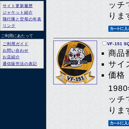
ッチ
サイト更新履歴
ジャケット紹介
りま
飛行隊と空母の年表
リンク
ご利用にあたって
ご利用ガイド
VF-151 SQ
お問い合わせ
商品番
お店紹介
サイズ
通信販売法の表記
価格 
19
ッチ
りま