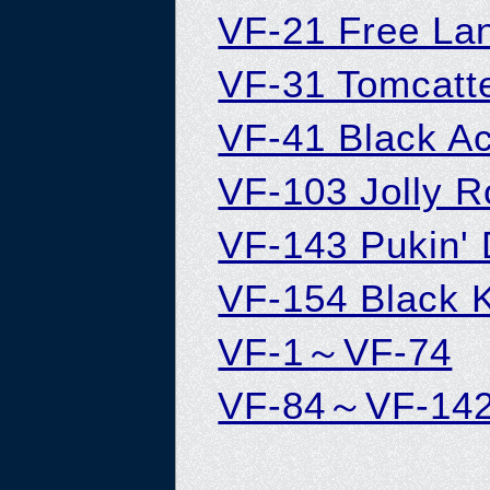
VF-21 Free La
VF-31 Tomcatt
VF-41 Black A
VF-103 Jolly R
VF-143 Pukin'
VF-154 Black K
VF-1～VF-74
VF-84～VF-14