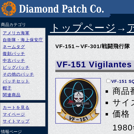
トップページ
→
商品カテゴリ
アメリカ海軍
自衛隊・海上保安庁
VF-151～VF-301/戦闘飛行隊
ネームタグ
復刻パッチ
中古パッチ
VF-151 Vigilantes
ビッグパッチ
その他のパッチ
パッチセット
VF-151 S
帽子
商品番
関連商品
サイズ
カートを見る
価格 
マイページ
サイトマップ
19
情報ページ