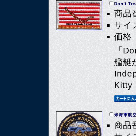
Don't Tr
商品番
サイズ
価格 
「Do
艦艇が
Inde
Kit
米海軍航空
商品番