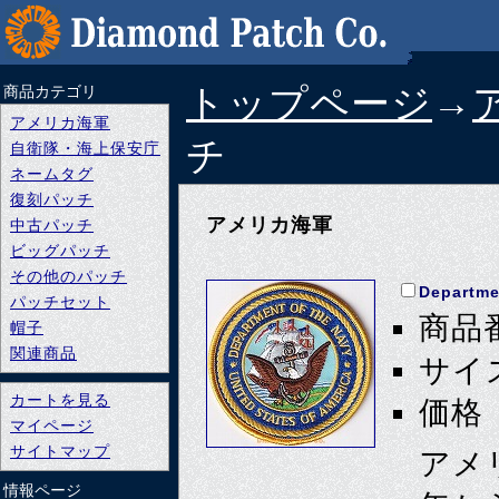
トップページ
→
商品カテゴリ
アメリカ海軍
チ
自衛隊・海上保安庁
ネームタグ
復刻パッチ
アメリカ海軍
中古パッチ
ビッグパッチ
その他のパッチ
Departme
パッチセット
商品番
帽子
関連商品
サイズ
カートを見る
価格 
マイページ
サイトマップ
アメ
情報ページ