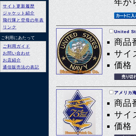
年か
サイト更新履歴
ジャケット紹介
飛行隊と空母の年表
リンク
United 
ご利用にあたって
商品番
ご利用ガイド
サイズ
お問い合わせ
お店紹介
価格 
通信販売法の表記
アメリカ海
商品番
サイズ
価格 