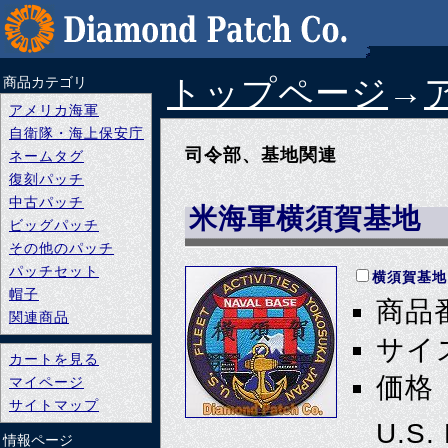
トップページ
→
商品カテゴリ
アメリカ海軍
自衛隊・海上保安庁
司令部、基地関連
ネームタグ
復刻パッチ
中古パッチ
米海軍横須賀基地
ビッグパッチ
その他のパッチ
パッチセット
横須賀基地
帽子
商品番
関連商品
サイズ
カートを見る
価格 
マイページ
サイトマップ
U.S.
情報ページ