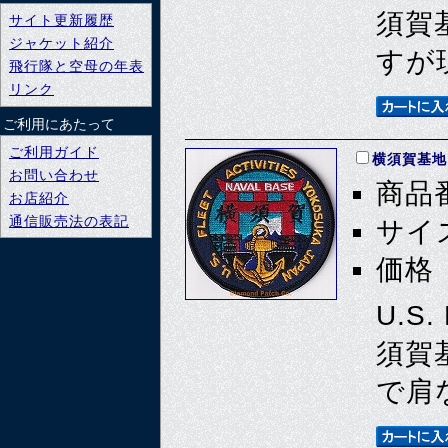
須賀
サイト更新履歴
ジャケット紹介
すが
飛行隊と空母の年表
リンク
ご利用にあたって
ご利用ガイド
横須賀基地
お問い合わせ
商品番
お店紹介
通信販売法の表記
サイズ
価格 
U.S.
須賀
で肩