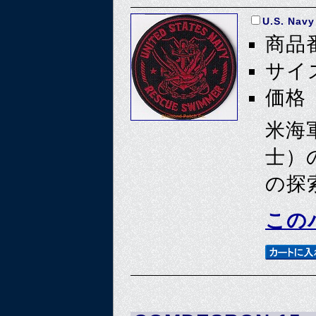
U.S. Nav
商品番
サイズ
価格 
米海
士）
の探
この