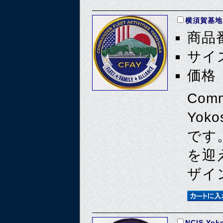
横須賀基地
商品番
サイズ
価格 
Comma
Yo
です
を迎
ザイ
NCIS Yok