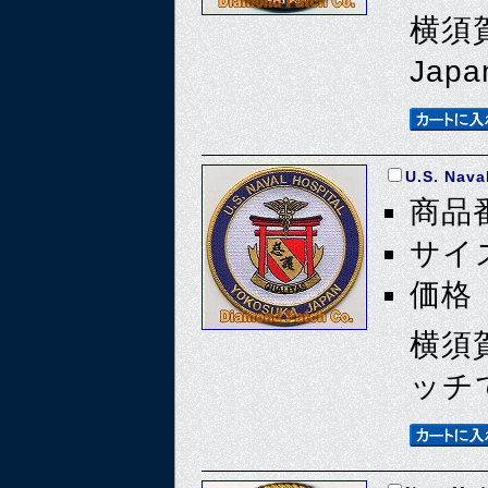
横須
Ja
U.S. Nava
商品番
サイズ
価格 
横須
ッチ