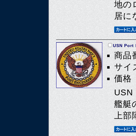
地の
居に
USN Port 
商品番
サイズ
価格 
USN
艦艇
上部