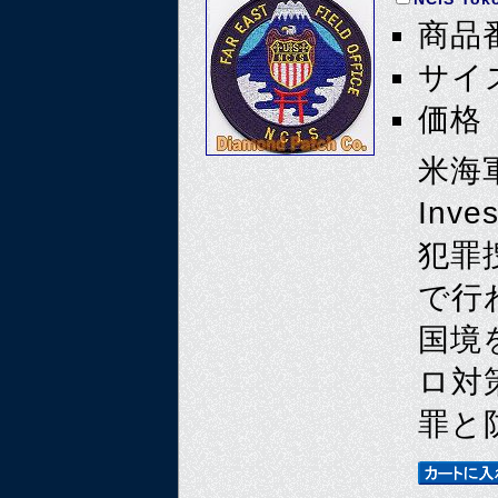
商品番
サイズ
価格 
米海軍
Inve
犯罪
で行
国境
ロ対
罪と