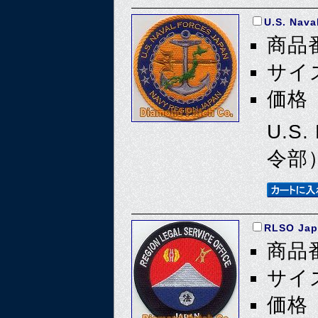
U.S. Nava
商品番
サイズ
価格 
U.S
令部
RLSO Jap
商品番
サイズ
価格 