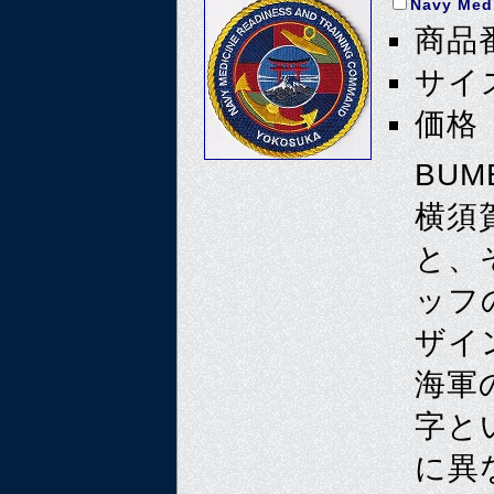
Navy Med
商品番
サイズ
価格 
BU
横須
と、
ッフ
ザイ
海軍
字と
に異