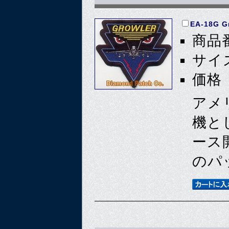
EA-18G G
商品番
サイズ
価格 
アメ
機と
ース開
のパ