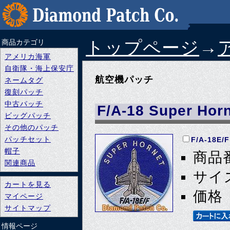
トップページ
→
商品カテゴリ
アメリカ海軍
自衛隊・海上保安庁
航空機パッチ
ネームタグ
復刻パッチ
中古パッチ
F/A-18 Super Hor
ビッグパッチ
その他のパッチ
パッチセット
F/A-18
帽子
商品番
関連商品
サイズ
カートを見る
価格 
マイページ
サイトマップ
情報ページ