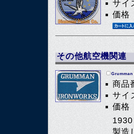
サイズ
価格 
その他航空機関連
Grumman 
商品番
サイズ
価格 
19
製造