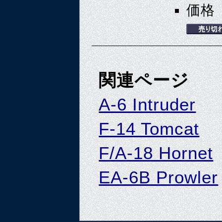
価格 
関連ページ
A-6 Intruder
F-14 Tomcat
F/A-18 Hornet
EA-6B Prowler