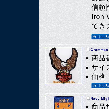
信頼
Iro
てき
Grumman 
商品番
サイズ
価格 
Navy Migk
商品番