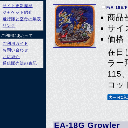
サイト更新履歴
F/A-18
ジャケット紹介
商品番
飛行隊と空母の年表
リンク
サイズ
ご利用にあたって
価格 
ご利用ガイド
お問い合わせ
在日
お店紹介
ラー飛
通信販売法の表記
115
コッ
EA-18G Growler