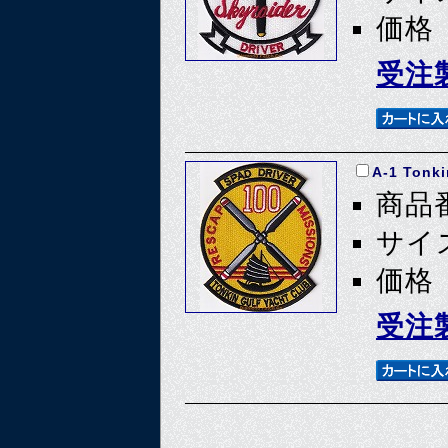
価格 
受注
A-1 Tonki
商品番
サイズ
価格 
受注