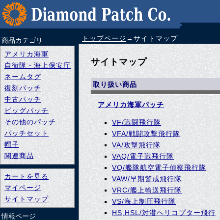
トップページ
→サイトマップ
商品カテゴリ
アメリカ海軍
サイトマップ
自衛隊・海上保安庁
ネームタグ
取り扱い商品
復刻パッチ
中古パッチ
アメリカ海軍パッチ
ビッグパッチ
その他のパッチ
VF/戦闘飛行隊
パッチセット
VFA/戦闘攻撃飛行隊
帽子
VA/攻撃飛行隊
関連商品
VAQ/電子戦飛行隊
VQ/艦隊航空電子偵察飛行隊
カートを見る
VAW/早期警戒飛行隊
マイページ
VRC/艦上輸送飛行隊
サイトマップ
VS/海上制圧飛行隊
HS,HSL/対潜ヘリコプター飛行
情報ページ