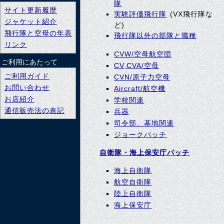
隊
サイト更新履歴
実験評価飛行隊
(VX飛行隊な
ジャケット紹介
ど)
飛行隊と空母の年表
飛行隊以外の部隊と職種
リンク
CVW/空母航空団
ご利用にあたって
CV,CVA/空母
ご利用ガイド
CVN/原子力空母
お問い合わせ
Aircraft/航空機
お店紹介
学校関連
通信販売法の表記
兵器
司令部、基地関連
ジョークパッチ
自衛隊・海上保安庁パッチ
海上自衛隊
航空自衛隊
陸上自衛隊
海上保安庁