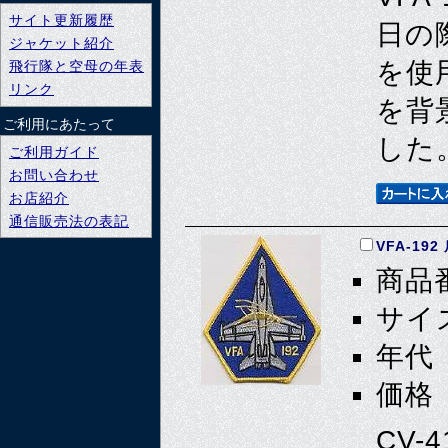
サイト更新履歴
日の
ジャケット紹介
を使
飛行隊と空母の年表
リンク
を背
ご利用にあたって
した
ご利用ガイド
お問い合わせ
お店紹介
通信販売法の表記
VFA-19
商品番
サイズ
年代 
価格 
CV