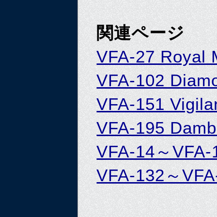
関連ページ
VFA-27 Royal
VFA-102 Diam
VFA-151 Vigila
VFA-195 Damb
VFA-14～VFA-
VFA-132～VFA