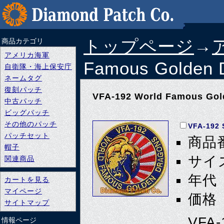
トップページ
→
商品カテゴリ
アメリカ海軍
Famous Golden 
自衛隊・海上保安庁
ネームタグ
復刻パッチ
VFA-192 World Famous Gol
中古パッチ
ビッグパッチ
その他のパッチ
VFA-192 
パッチセット
商品番
帽子
サイズ
関連商品
年代 
カートを見る
マイページ
価格 
サイトマップ
VFA
情報ページ