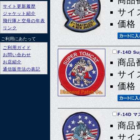
商品番
サイト更新履歴
サイズ
ジャケット紹介
飛行隊と空母の年表
価格 
リンク
ご利用にあたって
ご利用ガイド
F-14D Su
お問い合わせ
商品番
お店紹介
通信販売法の表記
サイズ
価格 
F-14D
商品番
サイズ