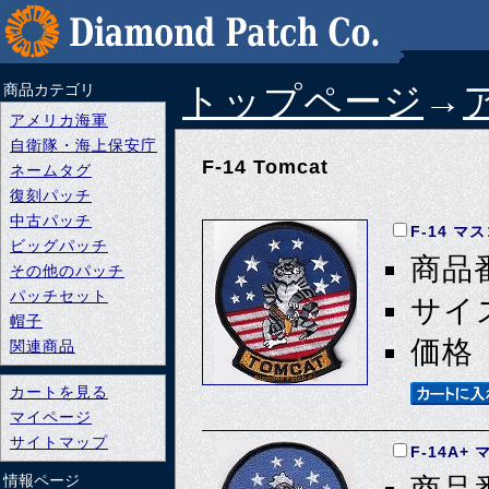
トップページ
→
商品カテゴリ
アメリカ海軍
自衛隊・海上保安庁
F-14 Tomcat
ネームタグ
復刻パッチ
中古パッチ
F-14 マ
ビッグパッチ
商品番
その他のパッチ
パッチセット
サイズ
帽子
価格 
関連商品
カートを見る
マイページ
サイトマップ
F-14A
情報ページ