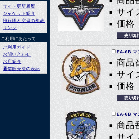
商品番
サイト更新履歴
サイズ
ジャケット紹介
飛行隊と空母の年表
価格 
リンク
ご利用にあたって
ご利用ガイド
EA-6B 
お問い合わせ
商品番
お店紹介
通信販売法の表記
サイズ
価格 
EA-6B 
商品番
サイズ